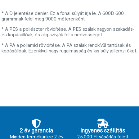
* A D jelentése denier. Ez a fonal súlyát írja le. A 600D 600
grammnak felel meg 9000 méterenként.
* A PES a poliészter rövidítése. A PES szálak nagyon szakadás-
és kopásállóak, és alig szívják fel a nedvességet.
* A PA a poliamid rövidítése. A PA szálak rendkívül tartósak és
kopásállóak. Ezenkívül nagy rugalmasság és kis súly jellemzi őket.
2 év garancia
Ingyenes szállítás
Minden termékünkre 2 év
25.000 Ft vásárlás felett