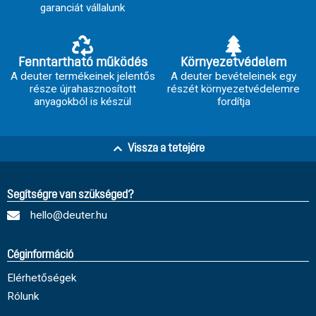
garanciát vállalunk
Fenntartható működés
Környezetvédelem
A deuter termékeinek jelentős
A deuter bevételeinek egy
része újrahasznosított
részét környezetvédelemre
anyagokból is készül
fordítja
Vissza a tetejére
Segítségre van szükséged?
hello@deuter.hu
Céginformáció
Elérhetőségek
Rólunk