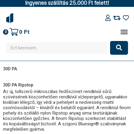
Ingyenes szállítás 25.000 Ft felett!
0
Ft
0
30D PA
30D PA Ripstop
Az új, tollszerű mikroszálas fedőszövet rendkívül sűrű
szövésének köszönhetően rendkívül vízlepergető, ugyanakkor
kiválóan lélegző, így védi a pehelyet a nedvesség miatti
csomósodástól – kívülről és belülről egyaránt. A rendkívül finom
pehely és szélálló nylon Ripstop anyag sima textúrájának
köszönhetően győztes. A finom Ripstop szerkezet stabilitást
és kopásállóságot biztosít. A szigorú Bluesign® szabványnak
megfelelően gyártva.