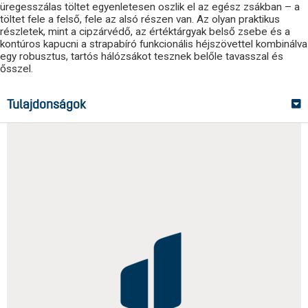
üregesszálas töltet egyenletesen oszlik el az egész zsákban – a
töltet fele a felső, fele az alsó részen van. Az olyan praktikus
részletek, mint a cipzárvédő, az értéktárgyak belső zsebe és a
kontúros kapucni a strapabíró funkcionális héjszövettel kombinálva
egy robusztus, tartós hálózsákot tesznek belőle tavasszal és
ősszel.
Tulajdonságok