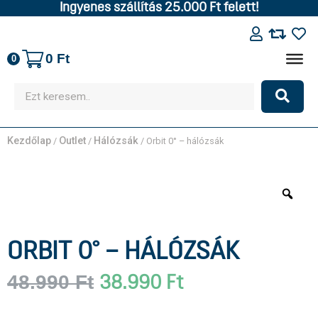
Ingyenes szállítás 25.000 Ft felett!
0
Ft
0
Kezdőlap
Outlet
Hálózsák
/
/
/ Orbit 0° – hálózsák
ORBIT 0° – HÁLÓZSÁK
48.990
Ft
38.990
Ft