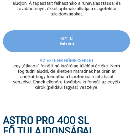
aludjon. A tapasztalt felhasználó a ruhaválasztással és
további tényezőkkel optimalizálhatja a szigetelési
tulajdonságokat.
-21° C
Extrém
AZ EXTRÉM HŐMÉRSÉKLET
egy „átlagos” felnőtt nő kizárólag túlélési értéke. Nem
fog tudni aludni, de életben maradnak hat órán át
anélkül, hogy fennállna a hipotermia miatti halál
veszélye. Ennek ellenére továbbra is fennáll az egyéb
károk (például fagyás) veszélye.
ASTRO PRO 400 SL
FŐ TULAJDONSÁGAI