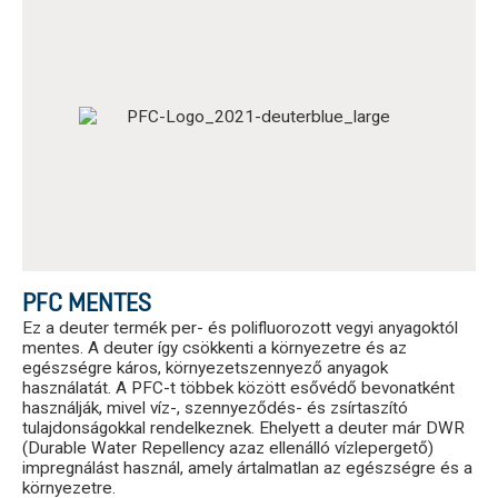
PFC MENTES
Ez a deuter termék per- és polifluorozott vegyi anyagoktól
mentes. A deuter így csökkenti a környezetre és az
egészségre káros, környezetszennyező anyagok
használatát. A PFC-t többek között esővédő bevonatként
használják, mivel víz-, szennyeződés- és zsírtaszító
tulajdonságokkal rendelkeznek. Ehelyett a deuter már DWR
(Durable Water Repellency azaz ellenálló vízlepergető)
impregnálást használ, amely ártalmatlan az egészségre és a
környezetre.