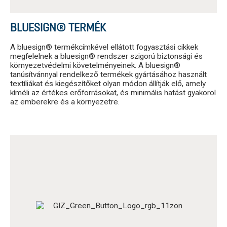
BLUESIGN® TERMÉK
A bluesign® termékcímkével ellátott fogyasztási cikkek
megfelelnek a bluesign® rendszer szigorú biztonsági és
környezetvédelmi követelményeinek. A bluesign®
tanúsítvánnyal rendelkező termékek gyártásához használt
textíliákat és kiegészítőket olyan módon állítják elő, amely
kíméli az értékes erőforrásokat, és minimális hatást gyakorol
az emberekre és a környezetre.