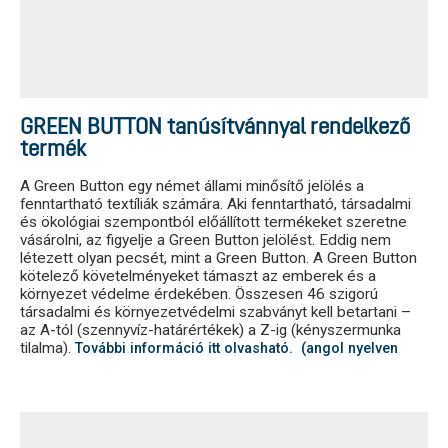
GREEN BUTTON tanúsítvánnyal rendelkező
termék
A Green Button egy német állami minősítő jelölés a
fenntartható textíliák számára. Aki fenntartható, társadalmi
és ökológiai szempontból előállított termékeket szeretne
vásárolni, az figyelje a Green Button jelölést. Eddig nem
létezett olyan pecsét, mint a Green Button. A Green Button
kötelező követelményeket támaszt az emberek és a
környezet védelme érdekében. Összesen 46 szigorú
társadalmi és környezetvédelmi szabványt kell betartani –
az A-tól (szennyvíz-határértékek) a Z-ig (kényszermunka
tilalma).
További információ itt olvasható. (angol nyelven