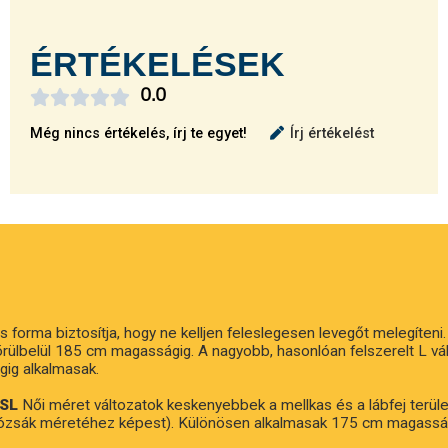
ÉRTÉKELÉSEK





0.0
Még nincs értékelés, írj te egyet!
Írj értékelést
 forma biztosítja, hogy ne kelljen feleslegesen levegőt melegíteni
körülbelül 185 cm magasságig. A nagyobb, hasonlóan felszerelt L vál
ig alkalmasak.
SL
Női méret változatok keskenyebbek a mellkas és a lábfej terü
álózsák méretéhez képest). Különösen alkalmasak 175 cm magasság