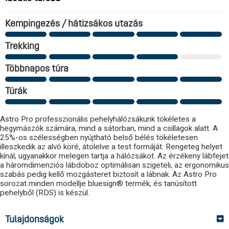
Kempingezés / hátizsákos utazás
Trekking
Többnapos túra
Túrák
Astro Pro professzionális pehelyhálózsákunk tökéletes a
hegymászók számára, mind a sátorban, mind a csillagok alatt. A
25%-os szélességben nyújtható belső bélés tökéletesen
illeszkedik az alvó köré, átölelve a test formáját. Rengeteg helyet
kínál, ugyanakkor melegen tartja a hálózsákot. Az érzékeny lábfejet
a háromdimenziós lábdoboz optimálisan szigeteli, az ergonomikus
szabás pedig kellő mozgásteret biztosít a lábnak. Az Astro Pro
sorozat minden modellje bluesign® termék, és tanúsított
pehelyből (RDS) is készül.
Tulajdonságok