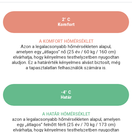
2° C
Komfort
A KOMFORT HŐMÉRSÉKLET
Azon a legalacsonyabb hőmérsékleten alapul,
amelyen egy „átlagos” nő (25 év / 60 kg / 160 cm)
elvárhatja, hogy kényelmes testhelyzetben nyugodtan
aludjon. Ez a határérték kényelmes alvást biztosít, még
a tapasztalatlan felhasználók számára is.
-4° C
Határ
A HATÁR HŐMÉRSÉKLET
azon a legalacsonyabb hőmérsékleten alapul, amelyen
egy „átlagos” felnőtt férfi (25 év / 70 kg / 173 cm)
elvárhatja, hogy kényelmes testhelyzetben nyugodtan