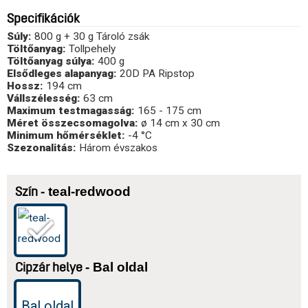
Specifikációk
Súly:
800 g + 30 g Tároló zsák
Töltőanyag:
Tollpehely
Töltőanyag súlya:
400 g
Elsődleges alapanyag:
20D PA Ripstop
Hossz:
194 cm
Vállszélesség:
63 cm
Maximum testmagasság:
165 - 175 cm
Méret összecsomagolva:
ø 14 cm x 30 cm
Minimum hőmérséklet:
-4 °C
Szezonalitás:
Három évszakos
- teal-redwood
Szín
- Bal oldal
Cipzár helye
Bal oldal