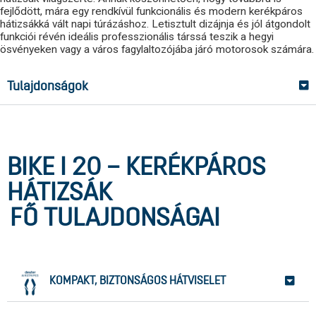
fejlődött, mára egy rendkívül funkcionális és modern kerékpáros
hátizsákká vált napi túrázáshoz. Letisztult dizájnja és jól átgondolt
funkciói révén ideális professzionális társsá teszik a hegyi
ösvényeken vagy a város fagylaltozójába járó motorosok számára.
Tulajdonságok
BIKE I 20 – KERÉKPÁROS
HÁTIZSÁK
FŐ TULAJDONSÁGAI
KOMPAKT, BIZTONSÁGOS HÁTVISELET