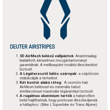
DEUTER AIRSTRIPES
3D AirMesh bélésű vállpántok
: Anatómiailag
kialakított, kényelmes mozgástartományt
garantálnak. A mellkaspánt további illeszkedést
biztosít.
A Légáteresztő hálós szárnyak:
a csípőövön
stabilizálják a terhelést.
Két kontúr alakú réteg:
A csomós hab
AirMesh béléssel és minimális hátsó
érintkezéssel maximális légáramlást biztosít.
A rugalmas alumínium tartók
a habprofilon
belül hajlíthatóak, hogy pontosan illeszkedjenek
a hátlaphoz. (Bike I, Superbike és Trans Alpine).