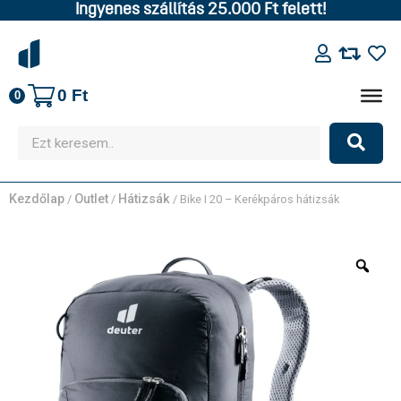
Ingyenes szállítás 25.000 Ft felett!
0
Ft
0
Kezdőlap
Outlet
Hátizsák
/
/
/ Bike I 20 – Kerékpáros hátizsák