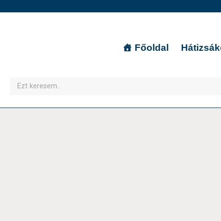
Főoldal
Hátizsá