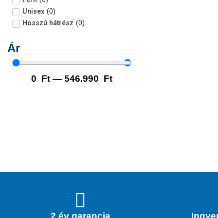
Unisex
(
0
)
Hosszú hátrész
(
0
)
Ár
0
Ft
—
546.990
Ft
2 év garancia
Ingyen