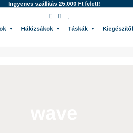
Ingyenes szállítás 25.000 Ft felett!
kok
Hálózsákok
Táskák
Kiegészítő
wave