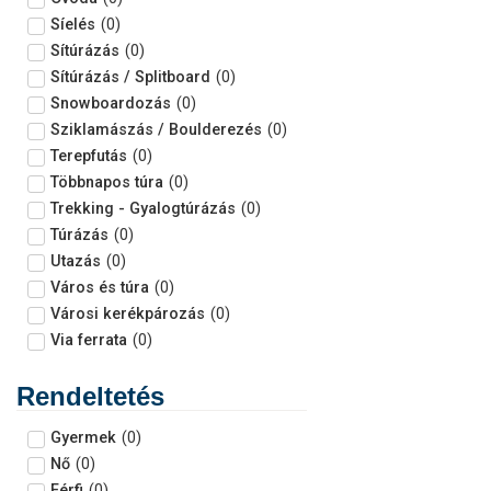
Síelés
(
0
)
Sítúrázás
(
0
)
Sítúrázás / Splitboard
(
0
)
Snowboardozás
(
0
)
Sziklamászás / Boulderezés
(
0
)
Terepfutás
(
0
)
Többnapos túra
(
0
)
Trekking - Gyalogtúrázás
(
0
)
Túrázás
(
0
)
Utazás
(
0
)
Város és túra
(
0
)
Városi kerékpározás
(
0
)
Via ferrata
(
0
)
Rendeltetés
Gyermek
(
0
)
Nő
(
0
)
Férfi
(
0
)