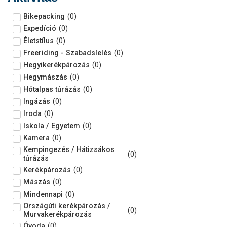
Bikepacking
(
0
)
Expedíció
(
0
)
Életstílus
(
0
)
Freeriding - Szabadsíelés
(
0
)
Hegyikerékpározás
(
0
)
Hegymászás
(
0
)
Hótalpas túrázás
(
0
)
Ingázás
(
0
)
Iroda
(
0
)
Iskola / Egyetem
(
0
)
Kamera
(
0
)
Kempingezés / Hátizsákos
(
0
)
túrázás
Kerékpározás
(
0
)
Mászás
(
0
)
Mindennapi
(
0
)
Országúti kerékpározás /
(
0
)
Murvakerékpározás
Óvoda
(
0
)