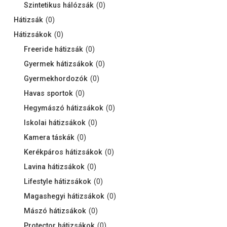
Szintetikus hálózsák
(
0
)
Hátizsák
(
0
)
Hátizsákok
(
0
)
Freeride hátizsák
(
0
)
Gyermek hátizsákok
(
0
)
Gyermekhordozók
(
0
)
Havas sportok
(
0
)
Hegymászó hátizsákok
(
0
)
Iskolai hátizsákok
(
0
)
Kamera táskák
(
0
)
Kerékpáros hátizsákok
(
0
)
Lavina hátizsákok
(
0
)
Lifestyle hátizsákok
(
0
)
Magashegyi hátizsákok
(
0
)
Mászó hátizsákok
(
0
)
Protector hátizsákok
(
0
)