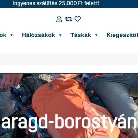
Ingyenes szállítás 25.000 Ft felett!
kok
Hálózsákok
Táskák
Kiegészítő
aragd-borostyán