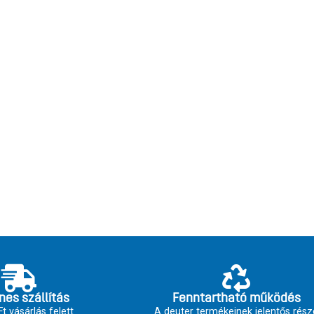
nes szállítás
Fenntartható működés
t vásárlás felett
A deuter termékeinek jelentős rész