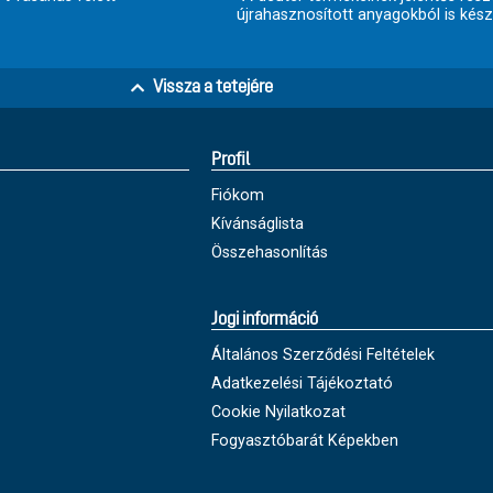
újrahasznosított anyagokból is kész
Vissza a tetejére
Profil
Fiókom
Kívánságlista
Összehasonlítás
Jogi információ
Általános Szerződési Feltételek
Adatkezelési Tájékoztató
Cookie Nyilatkozat
Fogyasztóbarát Képekben