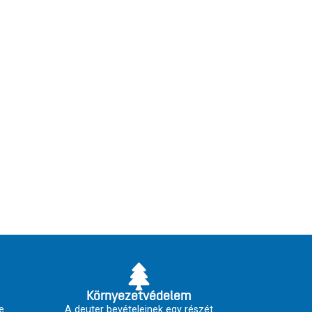
Környezetvédelem
e
A deuter bevételeinek egy részét