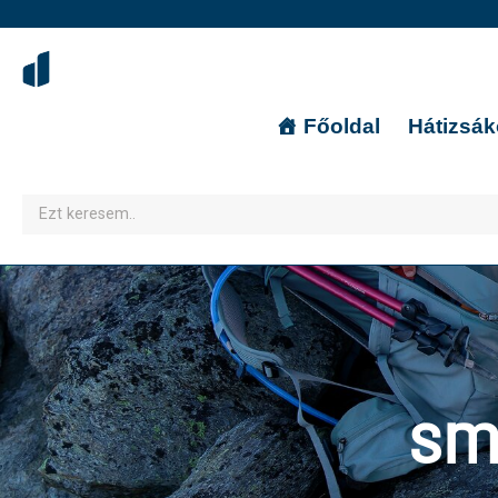
Főoldal
Hátizsá
sm