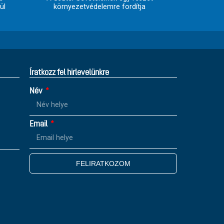
ül
környezetvédelemre fordítja
Íratkozz fel hirlevelünkre
Név
Email
FELIRATKOZOM