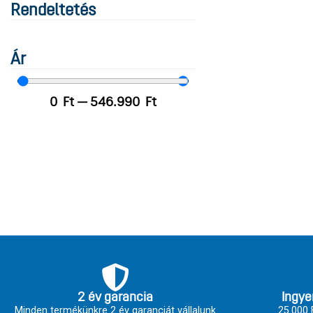
Rendeltetés
Ár
0
Ft
—
546.990
Ft
2 év garancia
Ingye
Minden termékünkre 2 év garanciát vállalunk
25.000 F