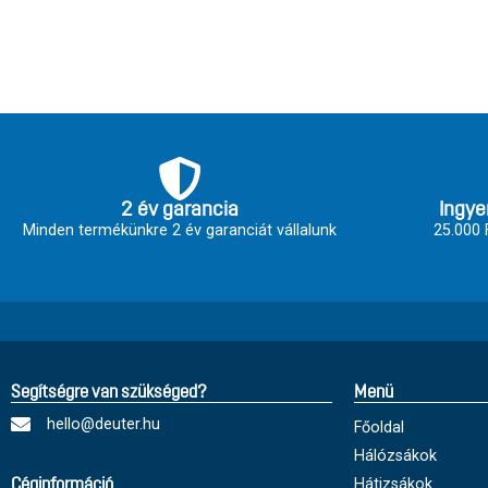
2 év garancia
Ingye
Minden termékünkre 2 év garanciát vállalunk
25.000 F
Segítségre van szükséged?
Menü
hello@deuter.hu
Főoldal
Hálózsákok
Hátizsákok
Céginformáció