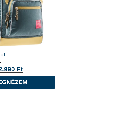
LET
.
2.990
Ft
EGNÉZEM