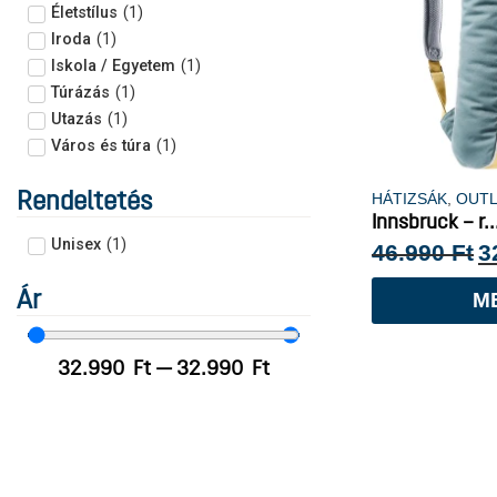
Életstílus
(
1
)
Iroda
(
1
)
Iskola / Egyetem
(
1
)
Túrázás
(
1
)
Utazás
(
1
)
Város és túra
(
1
)
Rendeltetés
HÁTIZSÁK
,
OUT
Innsbruck – r..
Unisex
(
1
)
46.990
Ft
3
Ár
M
32.990
Ft
—
32.990
Ft