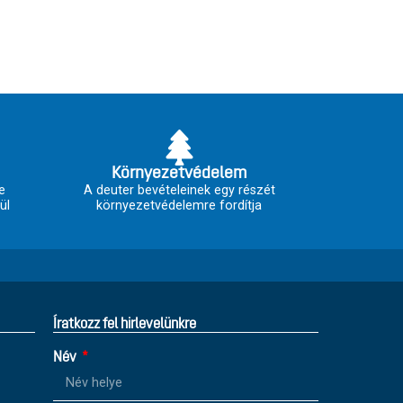
Környezetvédelem
e
A deuter bevételeinek egy részét
ül
környezetvédelemre fordítja
Íratkozz fel hirlevelünkre
Név