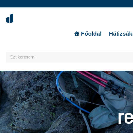
Főoldal
Hátizsá
r