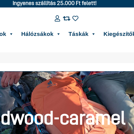
Ingyenes szállítás 25.000 Ft felett!
kok
Hálózsákok
Táskák
Kiegészítő
edwood-caramel