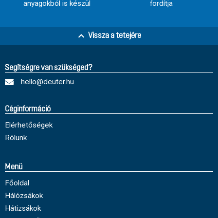
anyagokból is készül
fordítja
Vissza a tetejére
Segítségre van szükséged?
hello@deuter.hu
Céginformáció
Elérhetőségek
Rólunk
Menü
Főoldal
Hálózsákok
Hátizsákok