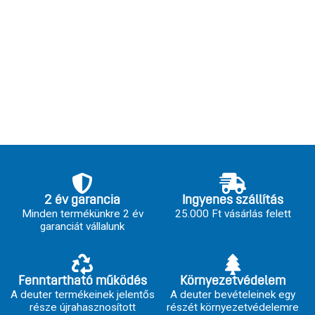
2 év garancia
Ingyenes szállítás
Minden termékünkre 2 év
25.000 Ft vásárlás felett
garanciát vállalunk
Fenntartható működés
Környezetvédelem
A deuter termékeinek jelentős
A deuter bevételeinek egy
része újrahasznosított
részét környezetvédelemre