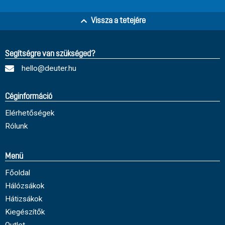
Vissza a tetejére
Segítségre van szükséged?
hello@deuter.hu
Céginformáció
Elérhetőségek
Rólunk
Menü
Főoldal
Hálózsákok
Hátizsákok
Kiegészítők
Outlet