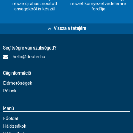
része újrahasznosított
részét környezetvédelemre
anyagokból is készül
fordítja
Vissza a tetejére
Segítségre van szükséged?
hello@deuter.hu
Céginformáció
Elérhetőségek
Rólunk
Menü
Főoldal
Hálózsákok