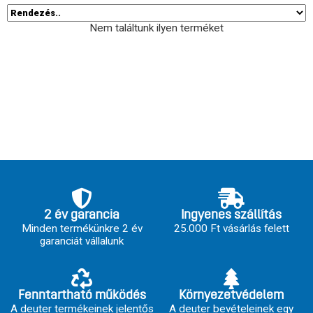
Nem találtunk ilyen terméket
2 év garancia
Ingyenes szállítás
Minden termékünkre 2 év
25.000 Ft vásárlás felett
garanciát vállalunk
Fenntartható működés
Környezetvédelem
A deuter termékeinek jelentős
A deuter bevételeinek egy