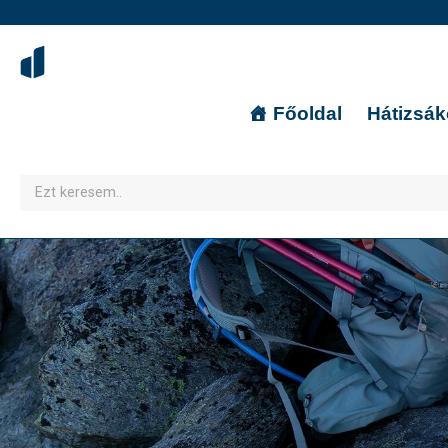
Főoldal
Hátizsá