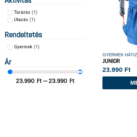
Aktivitás
Túrázás
(
1
)
Utazás
(
1
)
Rendeltetés
Gyermek
(
1
)
GYERMEK HÁTI
JUNIOR
Ár
23.990
Ft
23.990
Ft
—
23.990
Ft
M