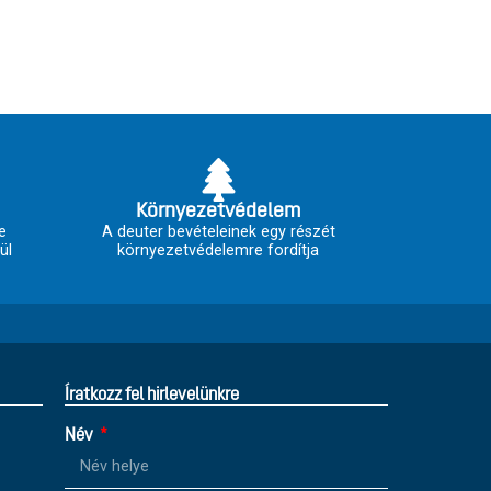
Környezetvédelem
e
A deuter bevételeinek egy részét
ül
környezetvédelemre fordítja
Íratkozz fel hirlevelünkre
Név