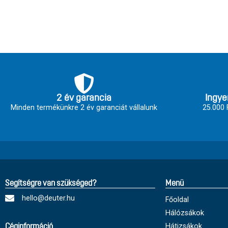
2 év garancia
Ingye
Minden termékünkre 2 év garanciát vállalunk
25.000 F
Segítségre van szükséged?
Menü
hello@deuter.hu
Főoldal
Hálózsákok
Hátizsákok
Céginformáció