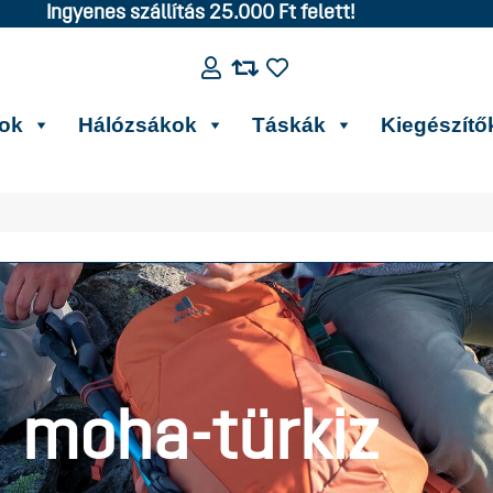
Ingyenes szállítás 25.000 Ft felett!
kok
Hálózsákok
Táskák
Kiegészítő
moha-türkiz