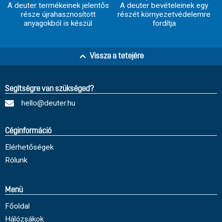
A deuter termékeinek jelentős
A deuter bevételeinek egy
része újrahasznosított
részét környezetvédelemre
anyagokból is készül
fordítja
Vissza a tetejére
Segítségre van szükséged?
hello@deuter.hu
Céginformáció
Elérhetőségek
Rólunk
Menü
Főoldal
Hálózsákok