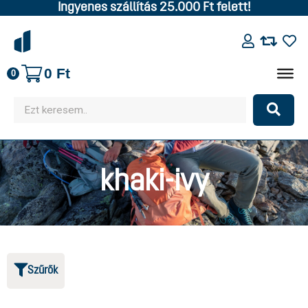
Ingyenes szállítás 25.000 Ft felett!
0
Ft
0
khaki-ivy
Szűrők