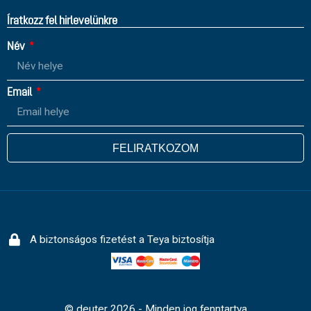
Íratkozz fel hirlevelünkre
Név
Email
FELIRATKOZOM
A biztonságos fizetést a Teya biztosítja
© deuter 2026 - Minden jog fenntartva