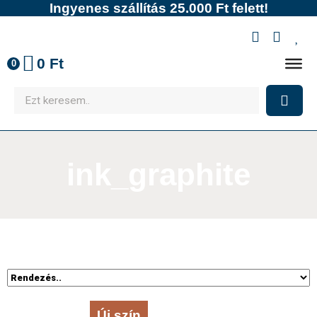
Ingyenes szállítás 25.000 Ft felett!
0
Ft
0
ink_graphite
Új szín