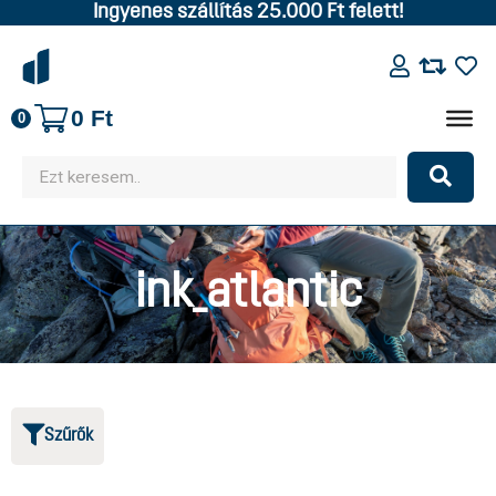
Ingyenes szállítás 25.000 Ft felett!
0
Ft
0
ink_atlantic
Szűrők