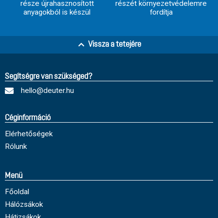
része újrahasznosított
részét környezetvédelemre
anyagokból is készül
fordítja
Vissza a tetejére
Segítségre van szükséged?
hello@deuter.hu
Céginformáció
Elérhetőségek
Rólunk
Menü
Főoldal
Hálózsákok
Hátizsákok