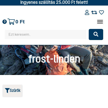
Ingyenes szállítás 25.000 Ft felett!
0
Ft
0
frost-linden
Szűrők