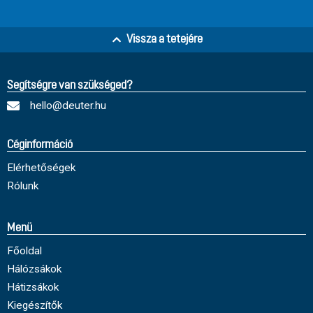
Vissza a tetejére
Segítségre van szükséged?
hello@deuter.hu
Céginformáció
Elérhetőségek
Rólunk
Menü
Főoldal
Hálózsákok
Hátizsákok
Kiegészítők