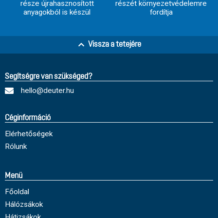
része újrahasznosított
részét környezetvédelemre
anyagokból is készül
fordítja
Vissza a tetejére
Segítségre van szükséged?
hello@deuter.hu
Céginformáció
Elérhetőségek
Rólunk
Menü
Főoldal
Hálózsákok
Hátizsákok