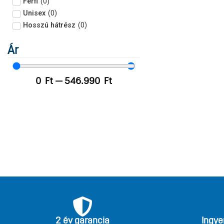
Férfi
(
0
)
Unisex
(
0
)
Hosszú hátrész
(
0
)
Ár
0
Ft
—
546.990
Ft
2 év garancia
Ingye