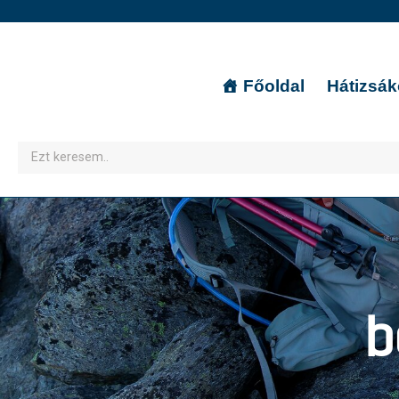
Főoldal
Hátizsá
b