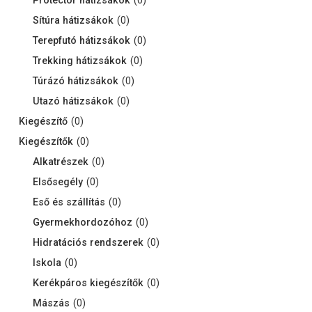
Protector hátizsákok
(
0
)
Sítúra hátizsákok
(
0
)
Terepfutó hátizsákok
(
0
)
Trekking hátizsákok
(
0
)
Túrázó hátizsákok
(
0
)
Utazó hátizsákok
(
0
)
Kiegészítő
(
0
)
Kiegészítők
(
0
)
Alkatrészek
(
0
)
Elsősegély
(
0
)
Eső és szállítás
(
0
)
Gyermekhordozóhoz
(
0
)
Hidratációs rendszerek
(
0
)
Iskola
(
0
)
Kerékpáros kiegészítők
(
0
)
Mászás
(
0
)