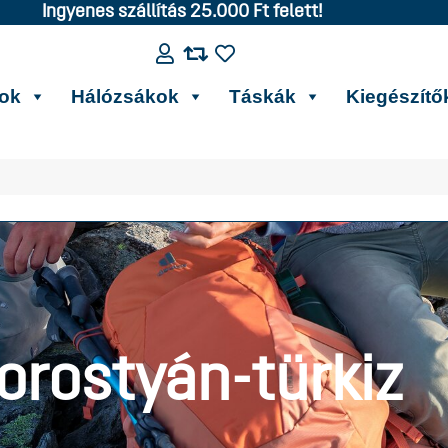
Ingyenes szállítás 25.000 Ft felett!
kok
Hálózsákok
Táskák
Kiegészítő
orostyán-türkiz