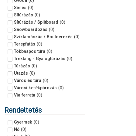
Óvoda
(
0
)
Síelés
(
0
)
Sítúrázás
(
0
)
Sítúrázás / Splitboard
(
0
)
Snowboardozás
(
0
)
Sziklamászás / Boulderezés
(
0
)
Terepfutás
(
0
)
Többnapos túra
(
0
)
Trekking - Gyalogtúrázás
(
0
)
Túrázás
(
0
)
Utazás
(
0
)
Város és túra
(
0
)
Városi kerékpározás
(
0
)
Via ferrata
(
0
)
Rendeltetés
Gyermek
(
0
)
Nő
(
0
)