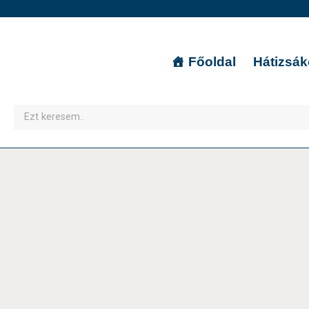
Főoldal
Hátizsá