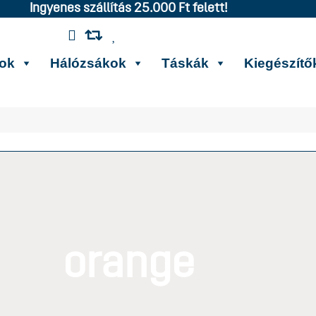
Ingyenes szállítás 25.000 Ft felett!
kok
Hálózsákok
Táskák
Kiegészítő
orange